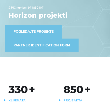
// PIC number: 974830407
Horizon projekti
POGLEDAJTE PROJEKTE
PARTNER IDENTIFICATION FORM
330
+
850
+
KLIJENATA
PROJEAKTA