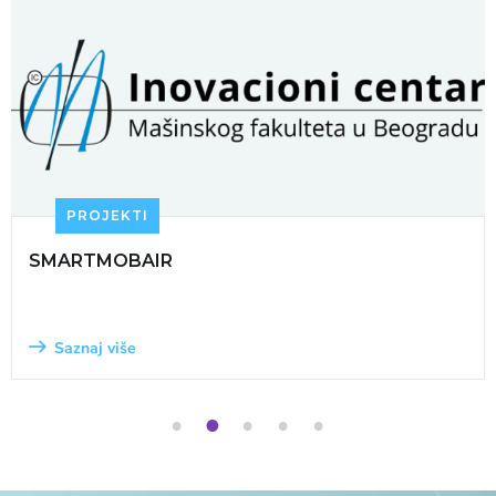
PROJEKTI
SMARTMOBAIR
Saznaj više
1
2
3
4
5