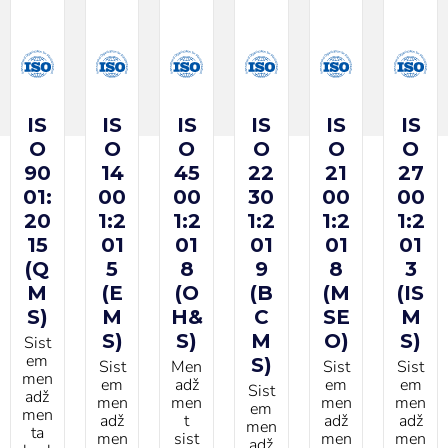
IS
IS
IS
IS
IS
IS
О
O
O
O
O
O
90
14
45
22
21
27
01:
00
00
30
00
00
20
1:2
1:2
1:2
1:2
1:2
15
01
01
01
01
01
(Q
5
8
9
8
3
M
(E
(O
(B
(M
(IS
S)
M
H&
C
SE
M
S)
S)
M
O)
S)
Sist
em
S)
Sist
Men
Sist
Sist
men
em
adž
em
em
Sist
adž
men
men
men
men
em
men
adž
t
adž
adž
men
ta
men
sist
men
men
adž