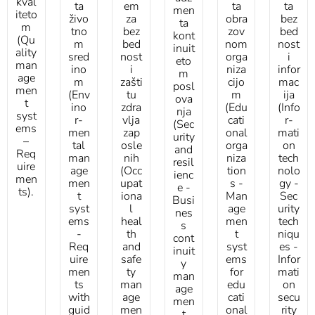
kval
ta
em
ta
ta
men
iteto
živo
za
obra
bez
ta
m
tno
bez
zov
bed
kont
(Qu
m
bed
nom
nost
inuit
ality
sred
nost
orga
i
eto
man
ino
i
niza
infor
m
age
m
zašti
cijo
mac
posl
men
(Env
tu
m
ija
ova
t
ino
zdra
(Edu
(Info
nja
syst
r­
vlja
cati
r­
(Sec
ems
men
zap
onal
mati
u­ri­ty
–
tal
osle
orga
on
and
Req
man
nih
niza
tech
resil
uire
age
(Occ
tion
nolo
ienc
men
men
upat
s -
gy -
e -
ts).
t
iona
Man
Sec
Busi
syst
l
age
urity
nes
ems
heal
men
tech
s
-
th
t
niqu
cont
Req
and
syst
es -
inuit
uire
safe
ems
Infor
y
men
ty
for
mati
man
ts
man
edu
on
age
with
age
cati
secu
men
guid
men
onal
rity
t