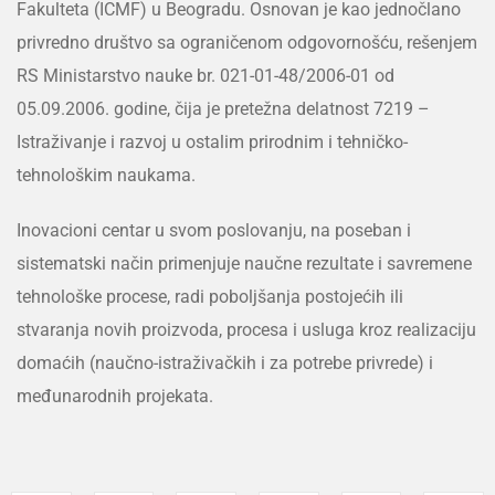
Fakulteta (ICMF) u Beogradu. Osnovan je kao jednočlano
privredno društvo sa ograničenom odgovornošću, rešenjem
RS Ministarstvo nauke br. 021-01-48/2006-01 od
05.09.2006. godine, čija je pretežna delatnost 7219 –
Istraživanje i razvoj u ostalim prirodnim i tehničko-
tehnološkim naukama.
Inovacioni centar u svom poslovanju, na poseban i
sistematski način primenjuje naučne rezultate i savremene
tehnološke procese, radi poboljšanja postojećih ili
stvaranja novih proizvoda, procesa i usluga kroz realizaciju
domaćih (naučno-istraživačkih i za potrebe privrede) i
međunarodnih projekata.