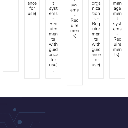
ance
t
orga
man
syst
for
syst
niza
age
ems
use)
ems
tion
men
-
.
-
s -
t
Req
Req
Req
syst
uire
uire
uire
ems
men
men
men
-
ts).
ts
ts
Req
with
with
uire
guid
guid
men
ance
ance
ts).
for
for
use)
use)
.
.