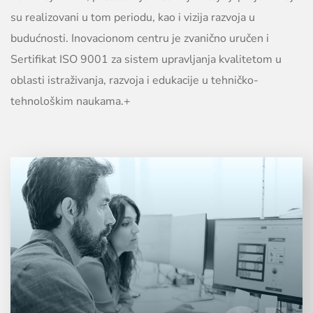
su realizovani u tom periodu, kao i vizija razvoja u
budućnosti. Inovacionom centru je zvanično uručen i
Sertifikat ISO 9001 za sistem upravljanja kvalitetom u
oblasti istraživanja, razvoja i edukacije u tehničko-
tehnološkim naukama.+
Inovacioni centar MF je organizacija koja na
originalan i sistematski način primenjuje
sopstvene i tuđe naučne rezultate i savremene
tehnološke procese radi poboljšanja postojećih ili
stvaranja novih proizvoda, procesa i usluga.