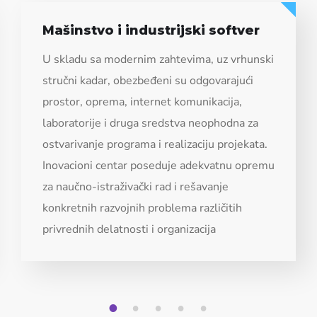
Materijali i hemijske tehnologije
U skladu sa modernim zahtevima, uz vrhunski
stručni kadar, obezbeđeni su odgovarajući
prostor, oprema, internet komunikacija,
laboratorije i druga sredstva neophodna za
ostvarivanje programa i realizaciju projekata.
Inovacioni centar poseduje adekvatnu opremu
za naučno-istraživački rad i rešavanje
konkretnih razvojnih problema različitih
privrednih delatnosti i organizacija
1
2
3
4
5